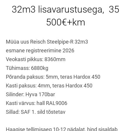
32m3 lisavarustusega, 35
500€+km
Müüa uus Reisch Steelpipe-R 32m3
esmane registreerimine 2026
Veokasti pikkus: 8360mm
Tühimass: 6880kg
Põranda paksus: 5mm, teras Hardox 450
Kasti paksus: 4mm, teras Hardox 450
Silinder: Hyva 170bar
Kasti värvus: hall RAL9006
Sillad: SAF 1. sild tõstetav
Haagise tellimisaeg 10-12 nädalat, hind sisaldab